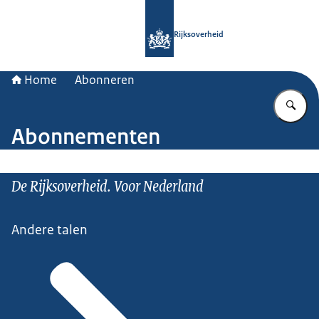
Naar de homepage van Rijksoverheid
Rijksoverheid
Home
Abonneren
Vu
Abonnementen
De Rijksoverheid. Voor Nederland
Andere talen