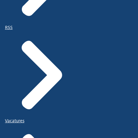
RSS
Vacatures