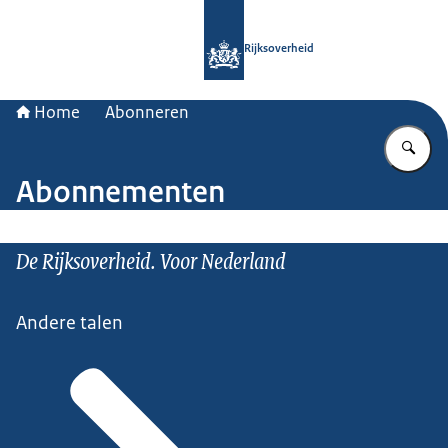
Naar de homepage van Rijksoverheid
Rijksoverheid
Home
Abonneren
Vu
Abonnementen
De Rijksoverheid. Voor Nederland
Andere talen