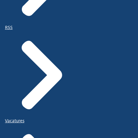
RSS
Vacatures