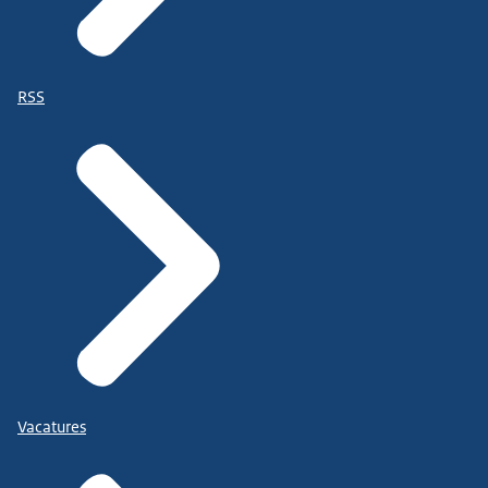
RSS
Vacatures