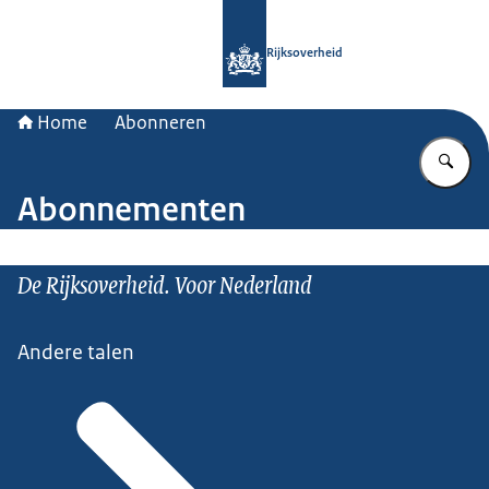
Naar de homepage van Rijksoverheid
Rijksoverheid
Home
Abonneren
Vu
Abonnementen
De Rijksoverheid. Voor Nederland
Andere talen