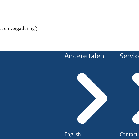
at en vergadering’).
Andere talen
Servic
English
Contact