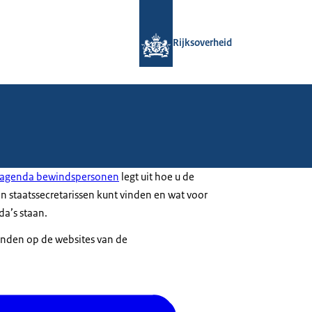
Naar de homepage van Rijksoverheid
Rijksoverheid
e agenda bewindspersonen
legt uit hoe u de
n staatssecretarissen kunt vinden en wat voor
da’s staan.
inden op de websites van de