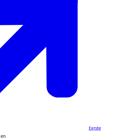
Eerste
) en