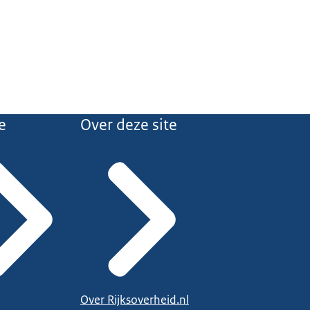
e
Over deze site
Over Rijksoverheid.nl