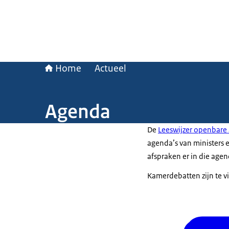
Home
Actueel
Agenda
De
Leeswijzer openbar
agenda’s van ministers e
afspraken er in die agen
Kamerdebatten zijn te v