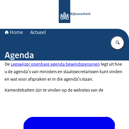
Naar de homepage van Rijksoverheid
Rijksoverheid
Home
Actueel
Vu
Agenda
De
Leeswijzer openbare agenda bewindspersonen
legt uit hoe
u de agenda’s van ministers en staatssecretarissen kunt vinden
en wat voor afspraken er in die agenda’s staan.
Kamerdebatten zijn te vinden op de websites van de