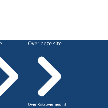
e
Over deze site
Over Rijksoverheid.nl