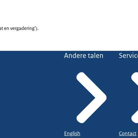
at en vergadering’).
Andere talen
Servic
English
Contact