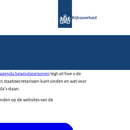
Naar de homepage van Rijksoverheid
Rijksoverheid
e agenda bewindspersonen
legt uit hoe u de
n staatssecretarissen kunt vinden en wat voor
da’s staan.
inden op de websites van de