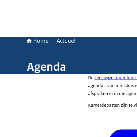
Home
Actueel
Agenda
De
Leeswijzer openbar
agenda’s van ministers e
afspraken er in die agen
Kamerdebatten zijn te v