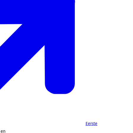
Eerste
) en