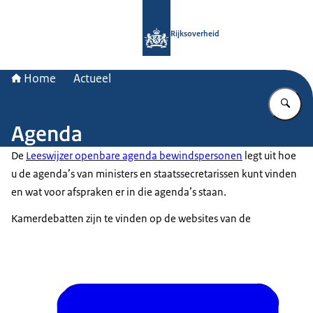
Naar de homepage van Rijksoverheid
Rijksoverheid
Home
Actueel
Vu
Agenda
De
Leeswijzer openbare agenda bewindspersonen
legt uit hoe
u de agenda’s van ministers en staatssecretarissen kunt vinden
en wat voor afspraken er in die agenda’s staan.
Kamerdebatten zijn te vinden op de websites van de