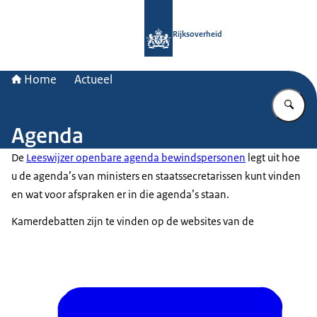
Naar de homepage van Rijksoverheid
Rijksoverheid
Home
Actueel
Vu
Agenda
De
Leeswijzer openbare agenda bewindspersonen
legt uit hoe
u de agenda’s van ministers en staatssecretarissen kunt vinden
en wat voor afspraken er in die agenda’s staan.
Kamerdebatten zijn te vinden op de websites van de