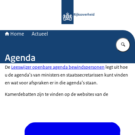
Naar de homepage van Rijksoverheid
Rijksoverheid
Home
Actueel
Vu
Agenda
De
Leeswijzer openbare agenda bewindspersonen
legt uit hoe
u de agenda’s van ministers en staatssecretarissen kunt vinden
en wat voor afspraken er in die agenda’s staan.
Kamerdebatten zijn te vinden op de websites van de