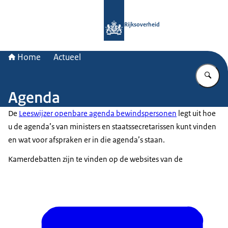
Naar de homepage van Rijksoverheid
Rijksoverheid
Home
Actueel
Vu
Agenda
De
Leeswijzer openbare agenda bewindspersonen
legt uit hoe
u de agenda’s van ministers en staatssecretarissen kunt vinden
en wat voor afspraken er in die agenda’s staan.
Kamerdebatten zijn te vinden op de websites van de