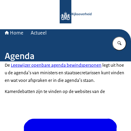
Naar de homepage van Rijksoverheid
Rijksoverheid
Home
Actueel
Vu
Agenda
De
Leeswijzer openbare agenda bewindspersonen
legt uit hoe
u de agenda’s van ministers en staatssecretarissen kunt vinden
en wat voor afspraken er in die agenda’s staan.
Kamerdebatten zijn te vinden op de websites van de