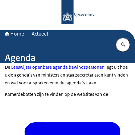
Naar de homepage van Rijksoverheid
Rijksoverheid
Home
Actueel
Vu
Agenda
De
Leeswijzer openbare agenda bewindspersonen
legt uit hoe
u de agenda’s van ministers en staatssecretarissen kunt vinden
en wat voor afspraken er in die agenda’s staan.
Kamerdebatten zijn te vinden op de websites van de