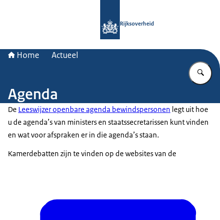
Naar de homepage van Rijksoverheid
Rijksoverheid
Home
Actueel
Vu
Agenda
De
Leeswijzer openbare agenda bewindspersonen
legt uit hoe
u de agenda’s van ministers en staatssecretarissen kunt vinden
en wat voor afspraken er in die agenda’s staan.
Kamerdebatten zijn te vinden op de websites van de