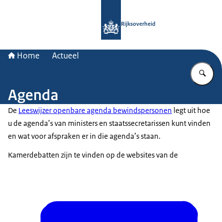
Naar de homepage van Rijksoverheid
Rijksoverheid
Home
Actueel
Vu
Agenda
De
Leeswijzer openbare agenda bewindspersonen
legt uit hoe
u de agenda’s van ministers en staatssecretarissen kunt vinden
en wat voor afspraken er in die agenda’s staan.
Kamerdebatten zijn te vinden op de websites van de