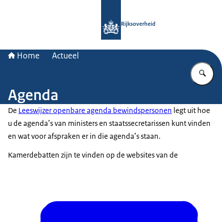
Naar de homepage van Rijksoverheid
Rijksoverheid
Home
Actueel
Vu
Agenda
De
Leeswijzer openbare agenda bewindspersonen
legt uit hoe
u de agenda’s van ministers en staatssecretarissen kunt vinden
en wat voor afspraken er in die agenda’s staan.
Kamerdebatten zijn te vinden op de websites van de