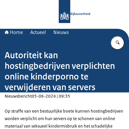
Naar de homepage van Rijksoverheid
Rijksoverheid
Home
Actueel
Nieuws
Vu
Autoriteit kan
hostingbedrijven verplichten
online kinderporno te
verwijderen van servers
Nieuwsbericht
05-06-2024 | 09:35
Op straffe van een bestuurlijke boete kunnen hostingbedrijven
worden verplicht om hun servers op te schonen van online
materiaal van seksueel kindermisbruik en het schadelijke