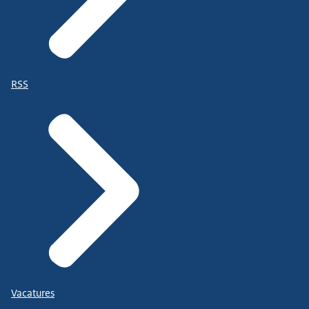
RSS
Vacatures