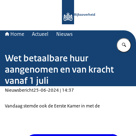
Naar de homepage van Rijksoverheid
Rijksoverheid
Home
Actueel
Nieuws
Vu
Wet betaalbare huur
aangenomen en van kracht
vanaf 1 juli
Nieuwsbericht
25-06-2024 | 14:37
Vandaag stemde ook de Eerste Kamer in met de