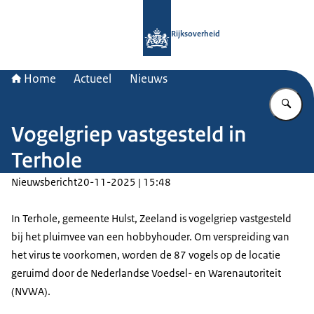
Naar de homepage van Rijksoverheid
Rijksoverheid
Home
Actueel
Nieuws
Vu
Vogelgriep vastgesteld in
Terhole
Nieuwsbericht
20-11-2025 | 15:48
In Terhole, gemeente Hulst, Zeeland is vogelgriep vastgesteld
bij het pluimvee van een hobbyhouder. Om verspreiding van
het virus te voorkomen, worden de 87 vogels op de locatie
geruimd door de Nederlandse Voedsel- en Warenautoriteit
(NVWA).