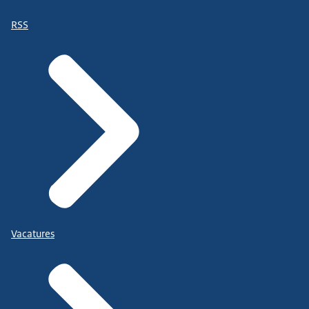
RSS
Vacatures