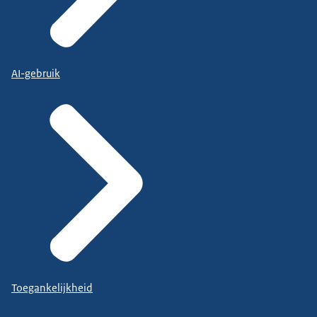
AI-gebruik
Toegankelijkheid