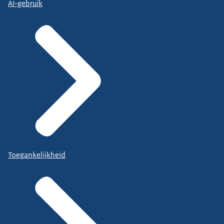
AI-gebruik
Toegankelijkheid