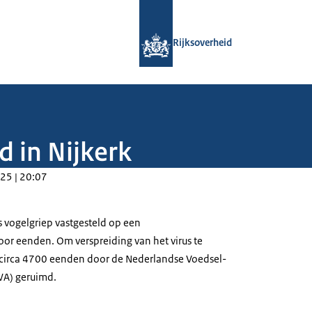
Naar de homepage van Rijksoverheid
Rijksoverheid
d in Nijkerk
25 | 20:07
is vogelgriep vastgesteld op een
oor eenden. Om verspreiding van het virus te
irca 4700 eenden door de Nederlandse Voedsel-
WA) geruimd.