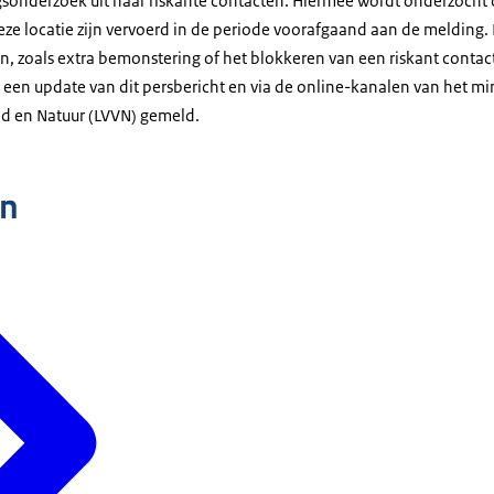
sonderzoek uit naar riskante contacten. Hiermee wordt onderzocht o
eze locatie zijn vervoerd in de periode voorafgaand aan de melding.
, zoals extra bemonstering of het blokkeren van een riskant contact
een update van dit persbericht en via de online-kanalen van het mi
eid en Natuur (LVVN) gemeld.
n