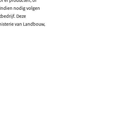
f er producten, of
 Indien nodig volgen
bedrijf. Deze
nisterie van Landbouw,