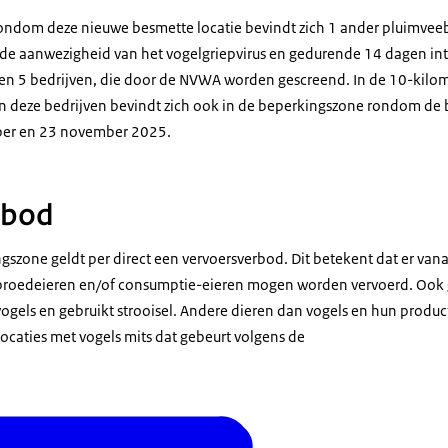
ondom deze nieuwe besmette locatie bevindt zich 1 ander pluimveebed
e aanwezigheid van het vogelgriepvirus en gedurende 14 dagen int
en 5 bedrijven, die door de NVWA worden gescreend. In de 10-kilo
an deze bedrijven bevindt zich ook in de beperkingszone rondom de
ber en 23 november 2025.
rbod
szone geldt per direct een vervoersverbod. Dit betekent dat er vanaf
 broedeieren en/of consumptie-eieren mogen worden vervoerd. Ook 
vogels en gebruikt strooisel. Andere dieren dan vogels en hun pro
ocaties met vogels mits dat gebeurt volgens de