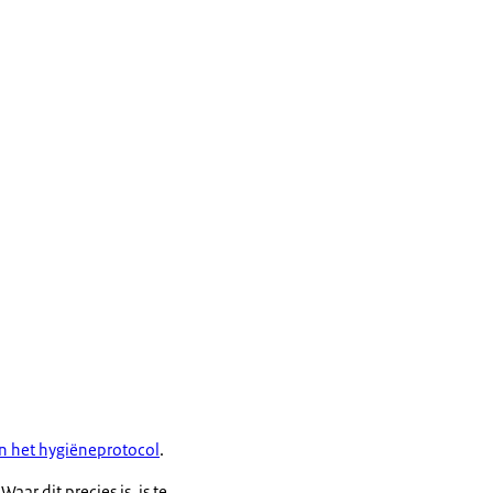
n het hygiëneprotocol
.
r dit precies is, is te