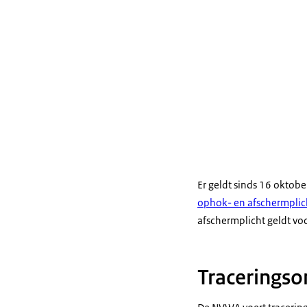
Er geldt sinds 16 oktob
ophok- en afschermplic
afschermplicht geldt v
Tracerings