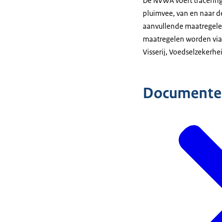
De NVWA voert tracering
pluimvee, van en naar d
aanvullende maatregelen
maatregelen worden via 
Visserij, Voedselzekerh
Documente