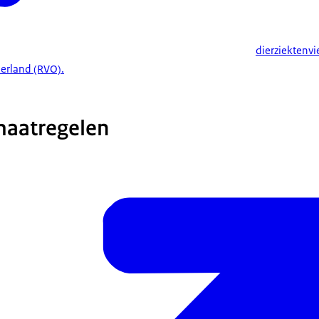
dierziektenvi
rland (RVO).
maatregelen