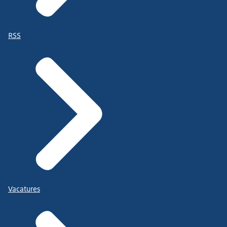
RSS
Vacatures