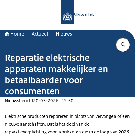
Naar de homepage van Rijksoverheid
Rijksoverheid
Home
Actueel
Nieuws
Vu
Reparatie elektrische
apparaten makkelijker en
betaalbaarder voor
consumenten
Nieuwsbericht
20-03-2026 | 15:30
Elektrische producten repareren in plaats van vervangen of een
nieuwe aanschaffen. Dat is het doel van de
reparatieverplichting voor fabrikanten die in de loop van 2026