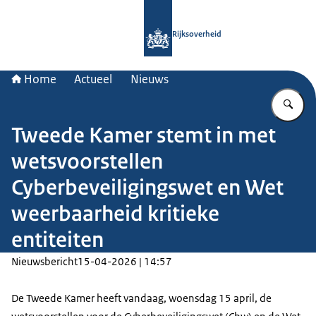
Naar de homepage van Rijksoverheid
Rijksoverheid
Home
Actueel
Nieuws
Vu
Tweede Kamer stemt in met
wetsvoorstellen
Cyberbeveiligingswet en Wet
weerbaarheid kritieke
entiteiten
Nieuwsbericht
15-04-2026 | 14:57
De Tweede Kamer heeft vandaag, woensdag 15 april, de