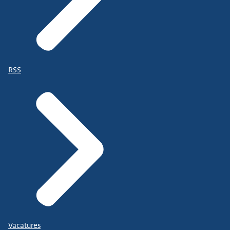
RSS
Vacatures