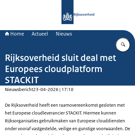
Naar de homepage van Rijksoverheid
Rijksoverheid
Home
Actueel
Nieuws
Vu
Rijksoverheid sluit deal met
Europees cloudplatform
STACKIT
Nieuwsbericht
23-04-2026 | 17:10
De Rijksoverheid heeft een raamovereenkomst gesloten met
het Europese cloudleverancier STACKIT. Hiermee kunnen
Rijksorganisaties gebruikmaken van Europese clouddiensten
onder vooraf vastgestelde, veilige en gunstige voorwaarden. De