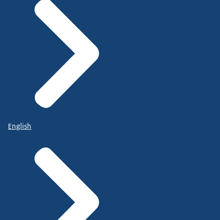
English