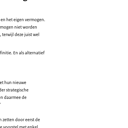
 en het eigen vermogen.
vermogen niet worden
terwijl deze juist wel
itie. En als alternatief
met hun nieuwe
er strategische
en daarmee de
”
 zetten door eerst de
ge voorstel met enkel