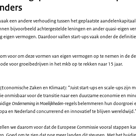
nders
vaak een andere verhouding tussen het geplaatste aandelenkapitaal
kunnen bijvoorbeeld achtergestelde leningen en ander quasi-eigen 
 eigen vermogen. Daardoor vallen start-ups vaak onder de definitie, 
rom voor om deze vormen van eigen vermogen op te nemen in de defin
ode voor groeibedrijven in het mkb op te rekken naar 15 jaar.
(Economische Zaken en Klimaat): “Juist start-ups en scale-ups zijn 
ie onmisbaar voor de transitie naar een duurzame economie en mind
uidige
Onderneming in Moeilijkheden-
regels
belemmeren hun doorgroei 
opa en Nederland concurrerend en innovatief te blijven wereldwijd.
llen we daarom voor dat de Europese Commissie vooral stappen kan
eren. Goed om te zien dat nog meer landen dit steunen. Met het huidi