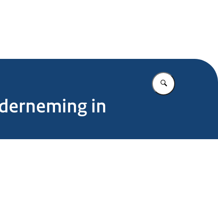
.nl
Vul in wat u z
nderneming in