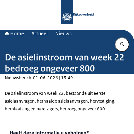
Naar de homepage van Rijksoverheid
Rijksoverheid
Home
Actueel
Nieuws
Vu
De asielinstroom van week 22
bedroeg ongeveer 800
Nieuwsbericht
01-06-2026 | 13:49
De asielinstroom van week 22, bestaande uit eerste
asielaanvragen, herhaalde asielaanvragen, hervestiging,
herplaatsing en nareizigers, bedroeg ongeveer 800.
Heeft deze informatie u geholpen?