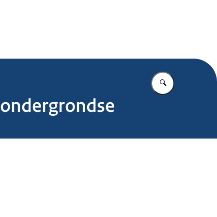
.nl
Vul in wat u z
e ondergrondse