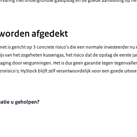
varing met ondergrondse gasopslag en de goede aansluiting op het
e worden afgedekt
net is gericht op 3 concrete risico's die een normale investeerder nu 
js van het zogeheten kussengas, het risico dat de opslag de eerste ja
traging door vergunningen. Het is dus geen garantie tegen tegenval
rsrisico's;
HyStock
blijft zelf verantwoordelijk voor een goede uitvoe
matie u geholpen?