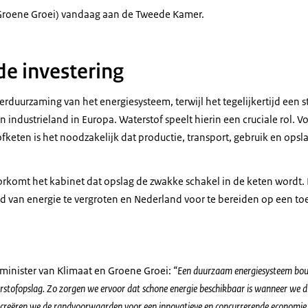
Groene Groei) vandaag aan de Tweede Kamer.
de investering
erduurzaming van het energiesysteem, terwijl het tegelijkertijd een st
 industrieland in Europa. Waterstof speelt hierin een cruciale rol. 
keten is het noodzakelijk dat productie, transport, gebruik en opsla
orkomt het kabinet dat opslag de zwakke schakel in de keten wordt. 
d van energie te vergroten en Nederland voor te bereiden op een 
 minister van Klimaat en Groene Groei:
“Een duurzaam energiesysteem bo
rstofopslag. Zo zorgen we ervoor dat schone energie beschikbaar is wanneer we d
 creëren we de randvoorwaarden voor een innovatieve en concurrerende economie