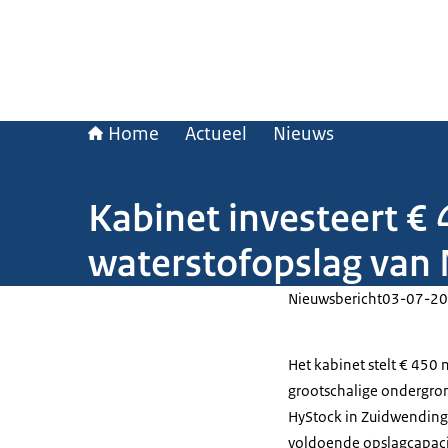
Home
Actueel
Nieuws
Kabinet investeert € 
waterstofopslag van
Nieuwsbericht
03-07-20
Het kabinet stelt € 450
grootschalige ondergron
HyStock
in Zuidwending.
voldoende opslagcapacite