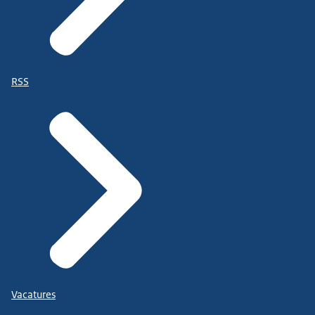
RSS
Vacatures