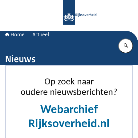
Naar de homepage van Rijksoverheid
Rijksoverheid
Home
Actueel
Vu
Nieuws