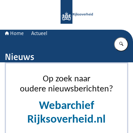
Naar de homepage van Rijksoverheid
Rijksoverheid
Home
Actueel
Vu
Nieuws