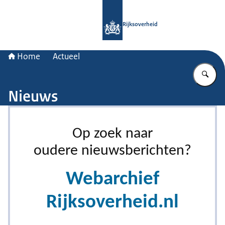
Naar de homepage van Rijksoverheid
Rijksoverheid
Home
Actueel
Vu
Nieuws