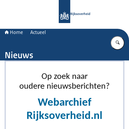
Naar de homepage van Rijksoverheid
Rijksoverheid
Home
Actueel
Vu
Nieuws