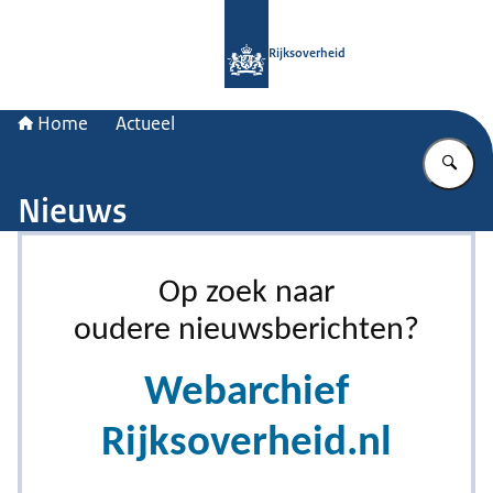
Naar de homepage van Rijksoverheid
Rijksoverheid
Home
Actueel
Vu
Nieuws