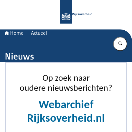
Naar de homepage van Rijksoverheid
Rijksoverheid
Home
Actueel
Vu
Nieuws