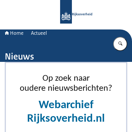
Naar de homepage van Rijksoverheid
Rijksoverheid
Home
Actueel
Vu
Nieuws