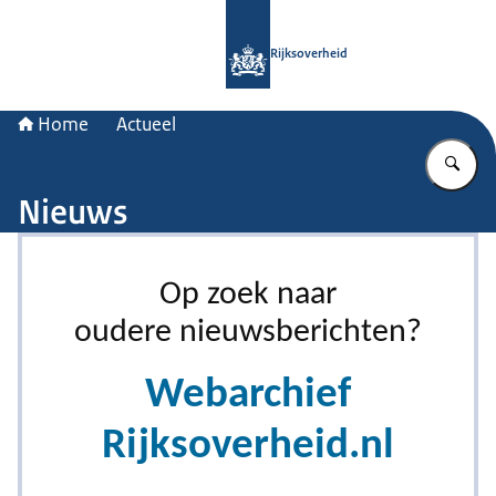
Naar de homepage van Rijksoverheid
Rijksoverheid
Home
Actueel
Vu
Nieuws