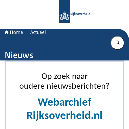
Naar de homepage van Rijksoverheid
Rijksoverheid
Home
Actueel
Vu
Nieuws