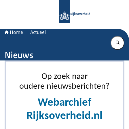
Naar de homepage van Rijksoverheid
Rijksoverheid
Home
Actueel
Vu
Nieuws