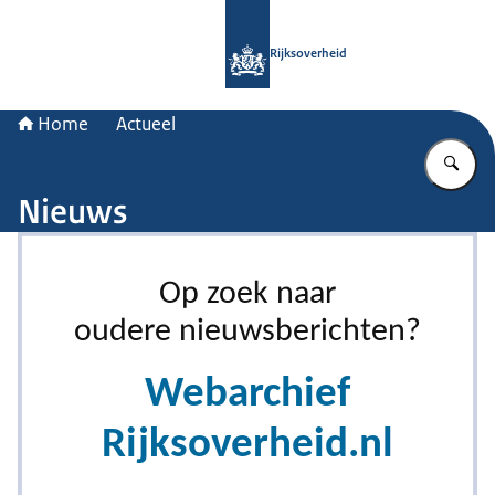
Naar de homepage van Rijksoverheid
Rijksoverheid
Home
Actueel
Vu
Nieuws