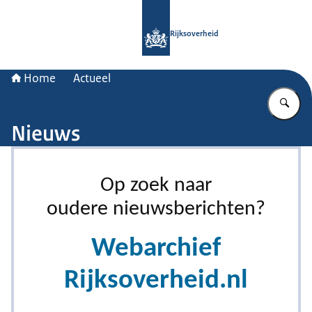
Naar de homepage van Rijksoverheid
Rijksoverheid
Home
Actueel
Vu
Nieuws