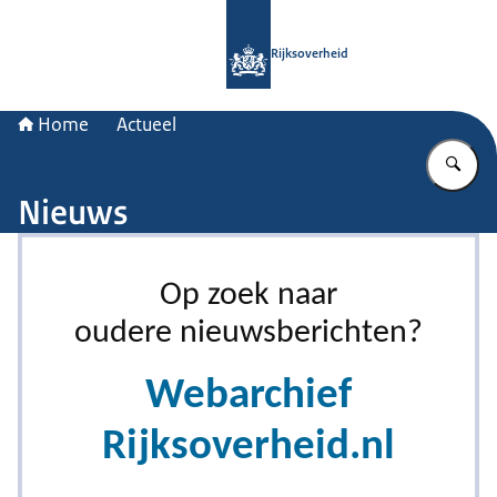
Naar de homepage van Rijksoverheid
Rijksoverheid
Home
Actueel
Vu
Nieuws