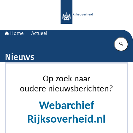
Naar de homepage van Rijksoverheid
Rijksoverheid
Home
Actueel
Vu
Nieuws