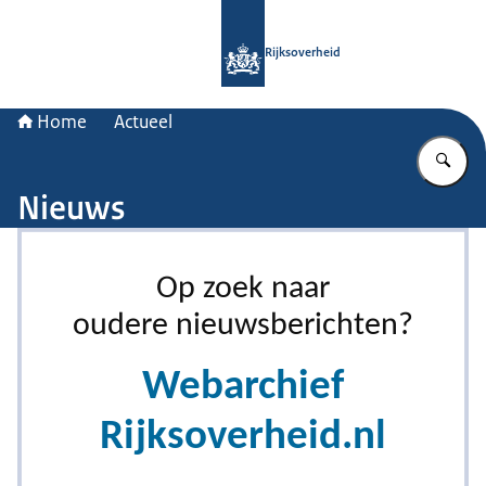
Naar de homepage van Rijksoverheid
Rijksoverheid
Home
Actueel
Vu
Nieuws