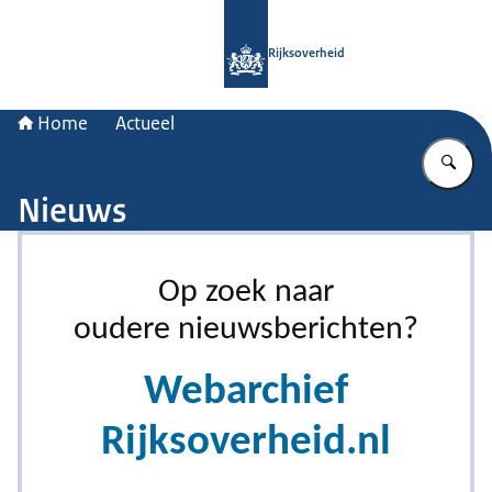
Naar de homepage van Rijksoverheid
Rijksoverheid
Home
Actueel
Vu
Nieuws