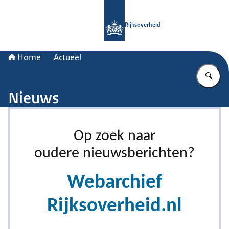
Naar de homepage van Rijksoverheid
Rijksoverheid
Home
Actueel
Vu
Nieuws