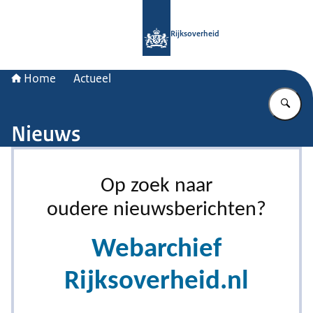
Naar de homepage van Rijksoverheid
Rijksoverheid
Home
Actueel
Vu
Nieuws