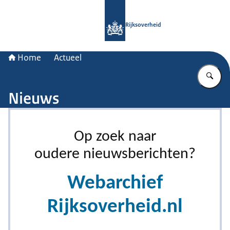
Naar de homepage van Rijksoverheid
Rijksoverheid
Home
Actueel
Vu
Nieuws