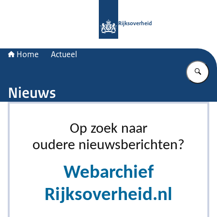
Naar de homepage van Rijksoverheid
Rijksoverheid
Home
Actueel
Vu
Nieuws