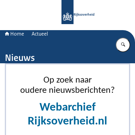
Naar de homepage van Rijksoverheid
Rijksoverheid
Home
Actueel
Vu
Nieuws